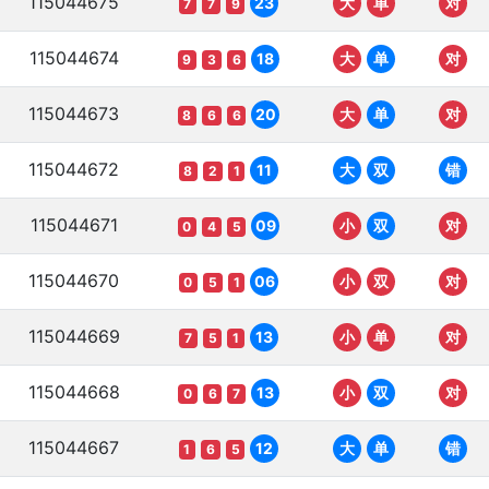
115044675
23
大
单
对
7
7
9
115044674
18
大
单
对
9
3
6
115044673
20
大
单
对
8
6
6
115044672
11
大
双
错
8
2
1
115044671
09
小
双
对
0
4
5
115044670
06
小
双
对
0
5
1
115044669
13
小
单
对
7
5
1
115044668
13
小
双
对
0
6
7
115044667
12
大
单
错
1
6
5