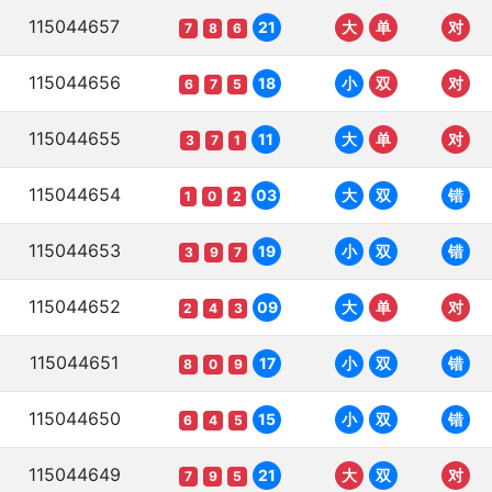
115044657
21
大
单
对
7
8
6
115044656
18
小
双
对
6
7
5
115044655
11
大
单
对
3
7
1
115044654
03
大
双
错
1
0
2
115044653
19
小
双
错
3
9
7
115044652
09
大
单
对
2
4
3
115044651
17
小
双
错
8
0
9
115044650
15
小
双
错
6
4
5
115044649
21
大
双
对
7
9
5