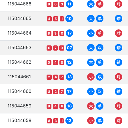
115044666
11
大
单
对
8
0
3
115044665
10
大
单
错
4
5
1
115044664
17
小
单
对
8
9
0
115044663
07
大
双
错
0
7
0
115044662
12
大
单
错
0
4
8
115044661
13
小
双
对
2
4
7
115044660
17
小
双
错
8
2
7
115044659
18
大
单
对
8
4
6
115044658
12
小
单
对
8
3
1