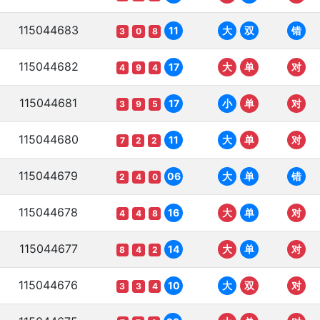
115044683
11
大
双
错
3
0
8
115044682
17
大
单
对
4
9
4
115044681
17
小
单
对
3
9
5
115044680
11
大
单
对
7
2
2
115044679
06
大
单
错
2
4
0
115044678
16
大
单
对
4
4
8
115044677
14
大
单
对
8
4
2
115044676
10
大
双
对
3
3
4