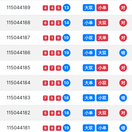
115044189
大双
小单
13
对
4
4
5
115044188
小单
大双
14
对
6
6
2
115044187
小双
大单
19
对
9
1
9
115044186
小单
大双
19
错
9
5
5
115044185
大双
小单
11
对
4
7
0
115044184
大单
小双
10
对
2
3
5
115044183
大单
小双
18
错
7
5
6
115044182
小单
大双
18
对
5
9
4
115044181
大双
小单
19
错
9
6
4