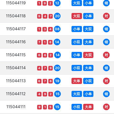
115044119
大双
小单
12
错
1
9
2
115044118
大双
小单
20
对
9
4
7
115044117
小单
大双
08
错
1
3
4
115044116
小双
大单
14
错
7
1
6
115044115
小单
大双
14
对
6
6
2
115044114
小双
大单
20
错
4
7
9
115044113
大单
小双
19
对
6
7
6
115044112
大双
小单
15
错
4
9
2
115044111
小双
大单
15
对
9
1
5