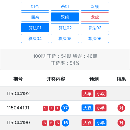
组合
杀组
双项
四余
双组
龙虎
算法01
算法02
算法03
算法04
算法05
算法06
100
期 正确：
54
期 错误：
46
期
正确率：
54
%
期号
开奖内容
预测
结果
115044192
大单
小双
115044191
大双
小单
07
对
5
1
1
115044190
大双
小单
16
对
6
5
5