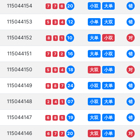
115044154
小双
大单
20
错
7
7
6
115044153
小单
大双
12
错
5
3
4
115044152
大单
小双
10
对
8
1
1
115044151
大单
小双
16
错
7
7
2
115044150
大双
小单
18
对
5
9
4
115044149
小双
大单
24
错
9
8
7
115044148
小双
大单
07
错
2
4
1
115044147
大双
小单
19
错
6
8
5
115044146
大双
小单
20
对
6
7
7