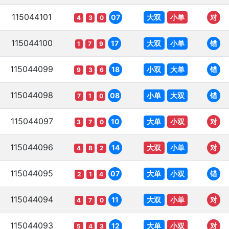
115044101
大双
小单
07
对
4
3
0
115044100
大双
小单
17
错
1
7
9
115044099
小双
大单
18
错
9
3
6
115044098
小单
大双
08
错
7
1
0
115044097
大单
小双
10
对
3
7
0
115044096
大双
小单
14
对
4
8
2
115044095
大单
小双
07
错
2
1
4
115044094
大双
小单
11
对
4
7
0
115044093
大单
小双
12
对
5
4
3