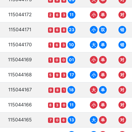
115044172
11
小
单
对
2
6
3
115044171
23
小
双
错
9
6
8
115044170
10
大
单
错
1
6
3
115044169
01
小
单
对
1
0
0
115044168
17
小
单
对
5
9
3
115044167
18
大
单
对
9
8
1
115044166
11
小
单
对
8
3
0
115044165
13
大
单
对
7
0
6