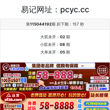
易记网址：pcyc.cc
第
115044192
期 距下期：
157 秒
大双未开：
02
期
小双未开：
08
期
大单未开：
05
期