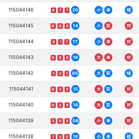
115044146
20
小
单
错
6
7
7
115044145
14
小
双
对
6
8
0
115044144
17
小
单
对
9
1
7
115044143
19
大
单
对
5
8
6
115044142
05
大
双
错
1
3
1
115044141
15
大
双
对
8
2
5
115044140
19
大
双
对
6
4
9
115044139
08
小
单
对
3
0
5
115044138
16
小
单
错
7
4
5