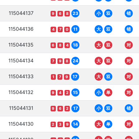
115044137
23
小
双
错
9
6
8
115044136
11
大
双
错
4
7
0
115044135
18
大
双
对
6
8
4
115044134
24
大
双
对
7
9
8
115044133
17
大
双
对
1
7
9
115044132
15
小
单
对
9
4
2
115044131
17
小
双
错
9
6
2
115044130
14
大
单
对
2
3
9