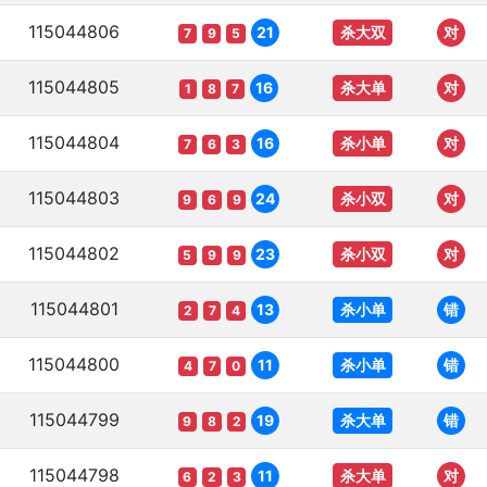
115044806
杀大双
21
对
7
9
5
115044805
杀大单
16
对
1
8
7
115044804
杀小单
16
对
7
6
3
115044803
杀小双
24
对
9
6
9
115044802
杀小双
23
对
5
9
9
115044801
杀小单
13
错
2
7
4
115044800
杀小单
11
错
4
7
0
115044799
杀大单
19
错
9
8
2
115044798
杀大单
11
对
6
2
3