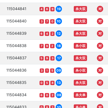
115044841
杀大双
19
对
4
6
9
115044840
杀大双
10
对
3
7
0
115044839
杀大双
12
对
6
4
2
115044838
杀小双
18
对
7
9
2
115044837
杀大双
17
对
5
9
3
115044836
杀小双
09
对
3
1
5
115044835
杀大双
13
对
0
5
8
115044834
杀大单
08
对
6
0
2
115044833
杀小单
10
对
0
8
2