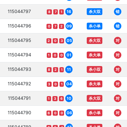
115044797
杀大双
16
错
8
7
1
115044796
杀小单
09
错
0
7
2
115044795
杀大双
05
对
2
0
3
115044794
杀大单
01
对
1
0
0
115044793
杀小双
11
对
8
2
1
115044792
杀大单
04
对
3
0
1
115044791
杀大双
10
对
1
3
6
115044790
杀小单
06
对
6
0
0
115044789