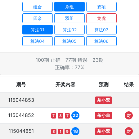
组合
杀组
双项
四余
双组
龙虎
算法01
算法02
算法03
算法04
算法05
算法06
100
期 正确：
77
期 错误：
23
期
正确率：
77
%
期号
开奖内容
预测
结果
115044853
杀小双
115044852
杀小单
22
对
7
8
7
115044851
杀小双
18
对
8
1
9