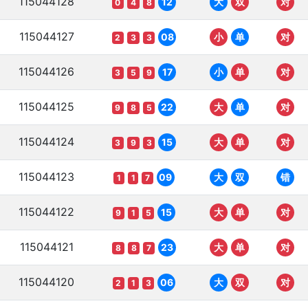
115044128
12
大
双
对
0
4
8
115044127
08
小
单
对
2
3
3
115044126
17
小
单
对
3
5
9
115044125
22
大
单
对
9
8
5
115044124
15
大
单
对
3
9
3
115044123
09
大
双
错
1
1
7
115044122
15
大
单
对
9
1
5
115044121
23
大
单
对
8
8
7
115044120
06
大
双
对
2
1
3