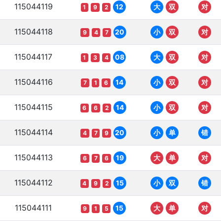
115044119
12
大
双
对
1
9
2
115044118
20
小
双
对
9
4
7
115044117
08
大
双
对
1
3
4
115044116
14
小
双
对
7
1
6
115044115
14
小
双
对
6
6
2
115044114
20
小
单
错
4
7
9
115044113
19
大
单
对
6
7
6
115044112
15
小
双
错
4
9
2
115044111
15
大
单
对
9
1
5