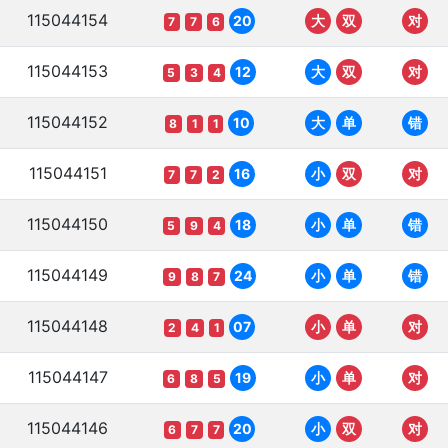
115044154
20
大
双
对
7
7
6
115044153
12
大
双
对
5
3
4
115044152
10
大
单
错
8
1
1
115044151
16
小
双
对
7
7
2
115044150
18
小
单
错
5
9
4
115044149
24
小
单
错
9
8
7
115044148
07
小
单
对
2
4
1
115044147
19
小
单
对
6
8
5
115044146
20
小
双
对
6
7
7