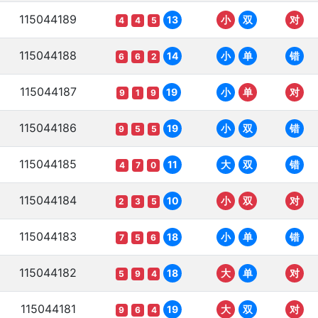
115044189
13
小
双
对
4
4
5
115044188
14
小
单
错
6
6
2
115044187
19
小
单
对
9
1
9
115044186
19
小
双
错
9
5
5
115044185
11
大
双
错
4
7
0
115044184
10
小
双
对
2
3
5
115044183
18
小
单
错
7
5
6
115044182
18
大
单
对
5
9
4
115044181
19
大
双
对
9
6
4