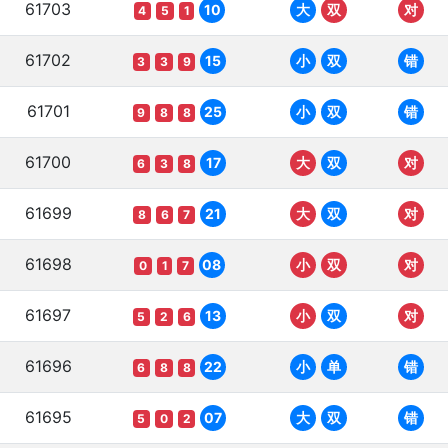
61703
10
大
双
对
4
5
1
61702
15
小
双
错
3
3
9
61701
25
小
双
错
9
8
8
61700
17
大
双
对
6
3
8
61699
21
大
双
对
8
6
7
61698
08
小
双
对
0
1
7
61697
13
小
双
对
5
2
6
61696
22
小
单
错
6
8
8
61695
07
大
双
错
5
0
2