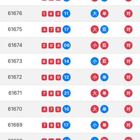
61676
11
大
单
对
1
6
4
61675
17
大
双
对
4
7
6
61674
06
小
双
对
2
0
4
61673
14
小
双
对
6
0
8
61672
12
小
单
对
4
8
0
61671
21
大
单
对
7
9
5
61670
16
大
单
对
4
7
5
61669
17
小
单
对
7
9
1