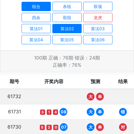
组合
杀组
双项
四余
双组
龙虎
算法01
算法02
算法03
算法04
算法05
算法06
100
期 正确：
76
期 错误：
24
期
正确率：
76
%
期号
开奖内容
预测
结果
61732
大
单
61731
08
大
单
错
3
1
4
61730
07
大
单
对
5
2
0