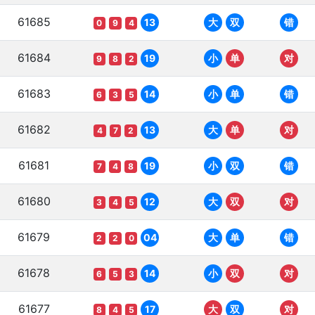
61685
13
大
双
错
0
9
4
61684
19
小
单
对
9
8
2
61683
14
小
单
错
6
3
5
61682
13
大
单
对
4
7
2
61681
19
小
双
错
7
4
8
61680
12
大
双
对
3
4
5
61679
04
大
单
错
2
2
0
61678
14
小
双
对
6
5
3
61677
17
大
双
对
8
4
5