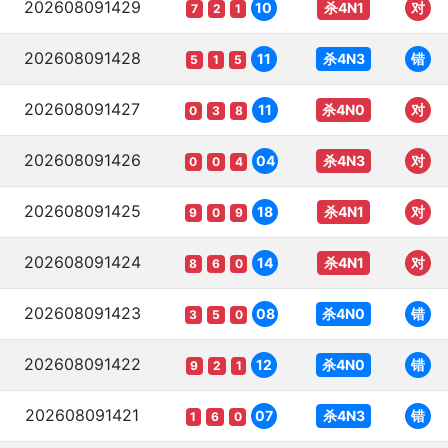
202608091429
杀4N1
10
对
7
2
1
202608091428
杀4N3
11
错
5
1
5
202608091427
杀4N0
11
对
0
3
8
202608091426
杀4N3
04
对
0
0
4
202608091425
杀4N1
18
对
9
0
9
202608091424
杀4N1
14
对
8
6
0
202608091423
杀4N0
08
错
3
5
0
202608091422
杀4N0
12
错
9
2
1
202608091421
杀4N3
07
错
1
6
0