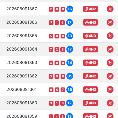
202608091367
杀4N2
16
对
2
6
8
202608091366
杀4N3
17
对
7
1
9
202608091365
杀4N0
13
对
5
0
8
202608091364
杀4N0
17
对
7
2
8
202608091363
杀4N3
14
对
6
8
0
202608091362
杀4N2
09
对
3
0
6
202608091361
杀4N3
16
对
9
0
7
202608091360
杀4N3
12
对
3
1
8
202608091359
杀4N3
13
对
1
4
8