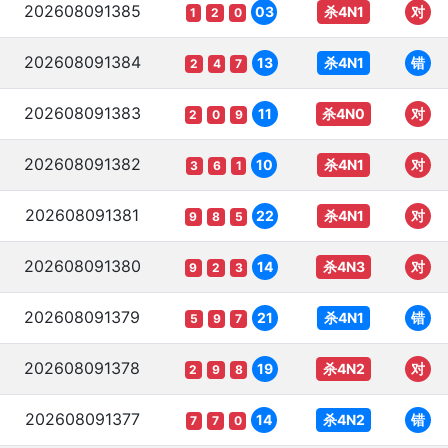
202608091385
杀4N1
03
对
1
2
0
202608091384
杀4N1
13
错
2
4
7
202608091383
杀4N0
11
对
2
0
9
202608091382
杀4N1
10
对
3
6
1
202608091381
杀4N1
22
对
9
8
5
202608091380
杀4N3
14
对
9
2
3
202608091379
杀4N1
21
错
5
9
7
202608091378
杀4N2
19
对
2
9
8
202608091377
杀4N2
14
错
7
7
0