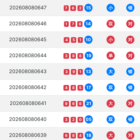
202608080647
15
小
错
7
6
2
202608080646
14
双
对
1
7
6
202608080645
10
小
对
4
5
1
202608080644
19
单
对
3
8
8
202608080643
13
大
错
3
9
1
202608080642
17
双
错
4
8
5
202608080641
21
大
对
9
6
6
202608080640
05
双
错
3
2
0
202608080639
18
大
对
6
8
4