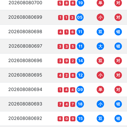
202608080700
19
单
对
5
8
6
202608080699
05
小
对
1
1
3
202608080698
11
双
错
4
1
6
202608080697
11
大
错
3
3
5
202608080696
14
双
对
3
9
2
202608080695
12
小
对
4
2
6
202608080694
09
单
对
1
4
4
202608080693
18
小
错
7
4
7
202608080692
15
双
错
6
0
9