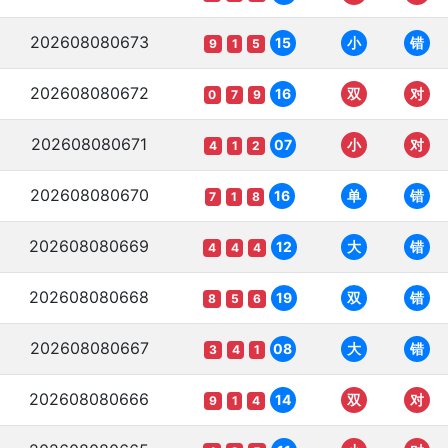
202608080673
15
小
错
9
1
5
202608080672
16
双
对
0
7
9
202608080671
07
小
对
4
1
2
202608080670
16
单
错
7
1
8
202608080669
12
大
错
4
4
4
202608080668
19
双
错
8
5
6
202608080667
08
大
错
3
4
1
202608080666
14
双
对
9
1
4