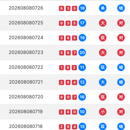
202608080726
16
单
错
8
3
5
202608080725
17
大
对
9
3
5
202608080724
16
双
对
3
8
5
202608080723
20
大
对
5
8
7
202608080722
11
双
错
1
8
2
202608080721
12
大
错
2
6
4
202608080720
16
双
对
9
0
7
202608080719
10
小
对
2
8
0
202608080718
15
双
错
2
9
4