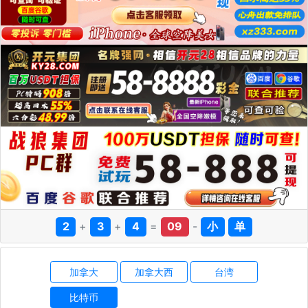
2
+
3
+
4
=
09
-
小
单
加拿大
加拿大西
台湾
比特币