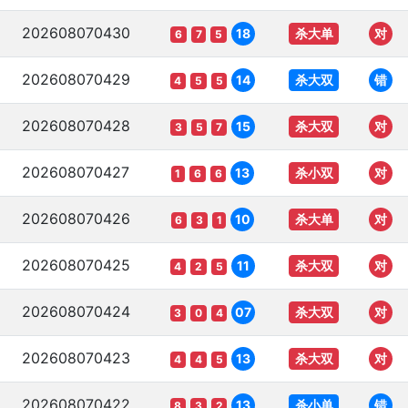
202608070430
杀大单
18
对
6
7
5
202608070429
杀大双
14
错
4
5
5
202608070428
杀大双
15
对
3
5
7
202608070427
杀小双
13
对
1
6
6
202608070426
杀大单
10
对
6
3
1
202608070425
杀大双
11
对
4
2
5
202608070424
杀大双
07
对
3
0
4
202608070423
杀大双
13
对
4
4
5
202608070422
杀小单
13
错
8
3
2