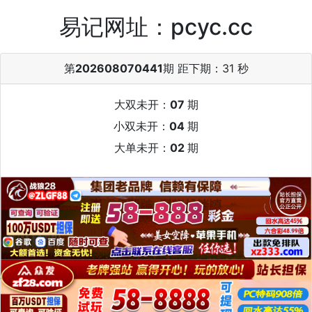
易记网址：pcyc.cc
第
202608070441
期 距下期：
31 秒
大双未开：
07
期
小双未开：
04
期
大单未开：
02
期