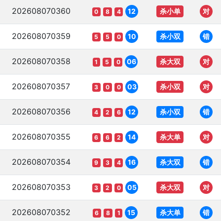
202608070360
杀小单
12
对
0
8
4
202608070359
杀小双
10
错
5
5
0
202608070358
杀大双
06
对
1
5
0
202608070357
杀小双
03
对
3
0
0
202608070356
杀小双
12
错
4
2
6
202608070355
杀大单
14
对
6
6
2
202608070354
杀大双
16
错
9
3
4
202608070353
杀大双
05
对
3
2
0
202608070352
杀大单
15
错
6
8
1