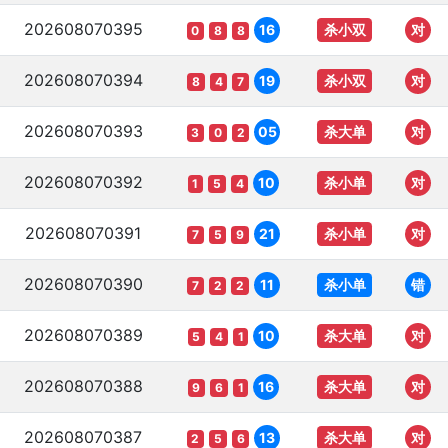
202608070395
杀小双
16
对
0
8
8
202608070394
杀小双
19
对
8
4
7
202608070393
杀大单
05
对
3
0
2
202608070392
杀小单
10
对
1
5
4
202608070391
杀小单
21
对
7
5
9
202608070390
杀小单
11
错
7
2
2
202608070389
杀大单
10
对
5
4
1
202608070388
杀大单
16
对
9
6
1
202608070387
杀大单
13
对
2
5
6