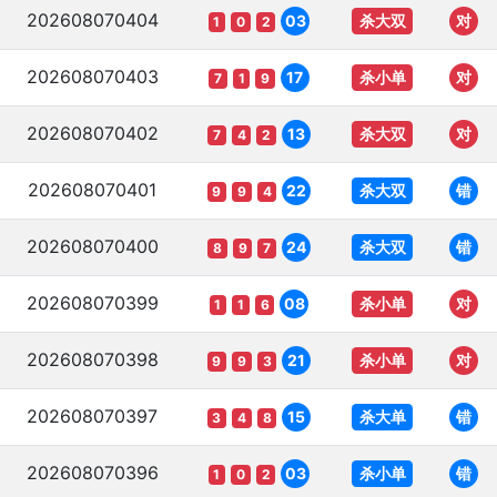
202608070404
杀大双
03
对
1
0
2
202608070403
杀小单
17
对
7
1
9
202608070402
杀大双
13
对
7
4
2
202608070401
杀大双
22
错
9
9
4
202608070400
杀大双
24
错
8
9
7
202608070399
杀小单
08
对
1
1
6
202608070398
杀小单
21
对
9
9
3
202608070397
杀大单
15
错
3
4
8
202608070396
杀小单
03
错
1
0
2