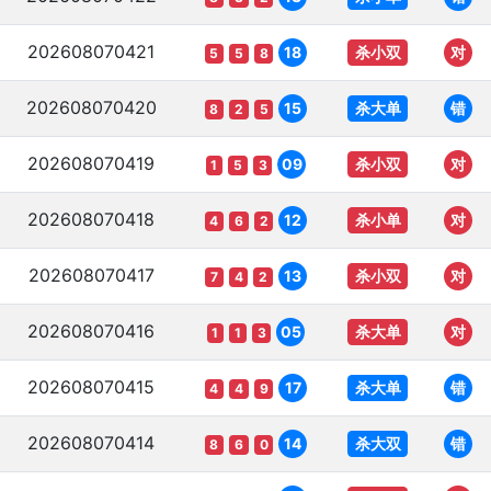
202608070421
杀小双
18
对
5
5
8
202608070420
杀大单
15
错
8
2
5
202608070419
杀小双
09
对
1
5
3
202608070418
杀小单
12
对
4
6
2
202608070417
杀小双
13
对
7
4
2
202608070416
杀大单
05
对
1
1
3
202608070415
杀大单
17
错
4
4
9
202608070414
杀大双
14
错
8
6
0