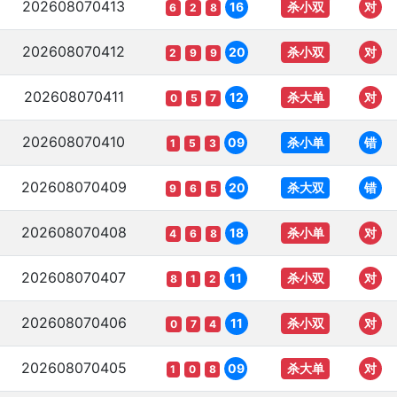
202608070413
杀小双
16
对
6
2
8
202608070412
杀小双
20
对
2
9
9
202608070411
杀大单
12
对
0
5
7
202608070410
杀小单
09
错
1
5
3
202608070409
杀大双
20
错
9
6
5
202608070408
杀小单
18
对
4
6
8
202608070407
杀小双
11
对
8
1
2
202608070406
杀小双
11
对
0
7
4
202608070405
杀大单
09
对
1
0
8