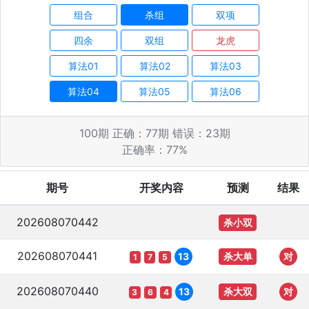
组合
杀组
双项
四余
双组
龙虎
算法01
算法02
算法03
算法04
算法05
算法06
100
期 正确：
77
期 错误：
23
期
正确率：
77
%
期号
开奖内容
预测
结果
202608070442
杀小双
202608070441
杀大单
13
对
1
7
5
202608070440
杀大双
13
对
3
6
4