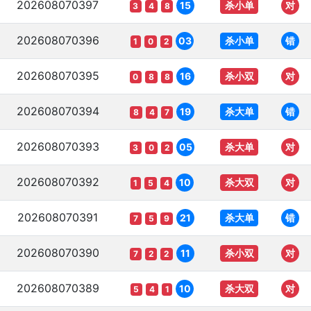
202608070397
杀小单
15
对
3
4
8
202608070396
杀小单
03
错
1
0
2
202608070395
杀小双
16
对
0
8
8
202608070394
杀大单
19
错
8
4
7
202608070393
杀大单
05
对
3
0
2
202608070392
杀大双
10
对
1
5
4
202608070391
杀大单
21
错
7
5
9
202608070390
杀小双
11
对
7
2
2
202608070389
杀大双
10
对
5
4
1