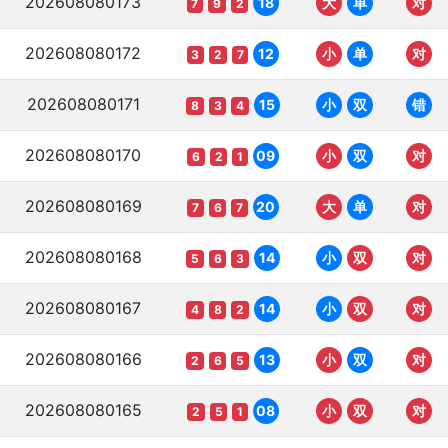
202608080173
18
大
单
对
7
9
2
202608080172
12
小
单
对
3
2
7
202608080171
15
小
双
错
8
3
4
202608080170
09
小
双
对
6
2
1
202608080169
20
大
单
对
7
6
7
202608080168
14
小
双
对
5
6
3
202608080167
14
小
双
对
4
8
2
202608080166
13
小
双
对
2
6
5
202608080165
08
小
双
对
2
5
1