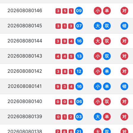
202608080146
09
小
单
对
3
5
1
202608080145
07
大
双
错
3
1
3
202608080144
16
大
双
对
3
9
4
202608080143
13
小
双
对
4
4
5
202608080142
12
小
单
对
3
8
1
202608080141
16
小
单
错
9
3
4
202608080140
06
小
双
对
0
0
6
202608080139
03
大
单
对
0
1
2
202608080138
21
大
双
对
7
8
6