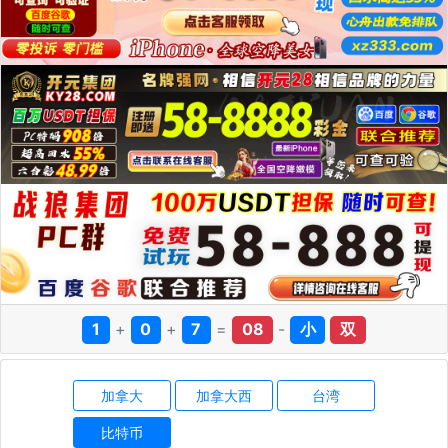
1
+
0
+
7
=
08
-
小
双
加拿大
加拿大西
台湾
比特币