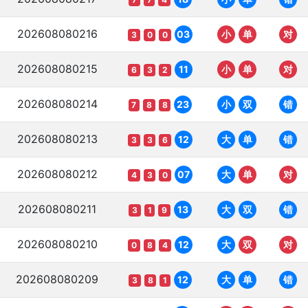
202608080216
03
小
单
对
3
0
0
202608080215
11
小
单
对
6
3
2
202608080214
23
小
双
错
7
8
8
202608080213
12
大
单
错
3
3
6
202608080212
07
大
单
对
4
3
0
202608080211
13
大
双
错
3
1
9
202608080210
12
大
双
对
0
8
4
202608080209
12
大
单
错
3
8
1