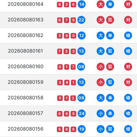
202608080164
14
大
单
对
6
2
6
202608080163
22
大
双
对
6
7
9
202608080162
12
大
单
错
3
9
0
202608080161
13
大
双
错
7
3
3
202608080160
08
小
双
对
0
1
7
202608080159
13
小
双
对
3
9
1
202608080158
08
大
单
错
5
1
2
202608080157
24
小
单
错
6
9
9
202608080156
19
小
双
错
5
8
6